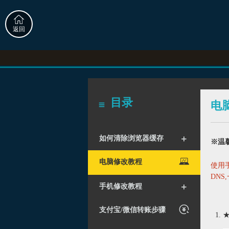
返回
目录
电
+
+
如何清除浏览器缓存
※温
电脑修改教程
使用
DNS
+
+
手机修改教程
支付宝/微信转账步骤